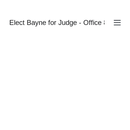
Elect Bayne for Judge - Office 87
认识 A.J.
凭借超过 30 年的法庭经验，A.J. 一直致力于
维护公平。他工作高效、行动果断，已做好随
时上任服务的准备。
经验至关重要
凭借在副公设辩护人岗位上超过 25 年的经
验，A.J. Bayne每天都在法庭内、面对陪审
团，处理各类重罪案件，拥有丰富且扎实的实
战经历。